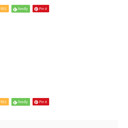
RSS
feedly
Pin it
RSS
feedly
Pin it