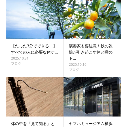
【たった3分でできる！】
演奏家も要注意！秋の乾
すべての人に必要な体ケ…
燥が引き起こす体と喉の
ト…
2025.10.31
ブログ
2025.10.16
ブログ
体の中を「見て知る」と
ヤマハミュージアム横浜