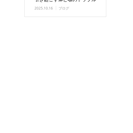
対策【金柑レシピ…
2025.10.16
ブログ