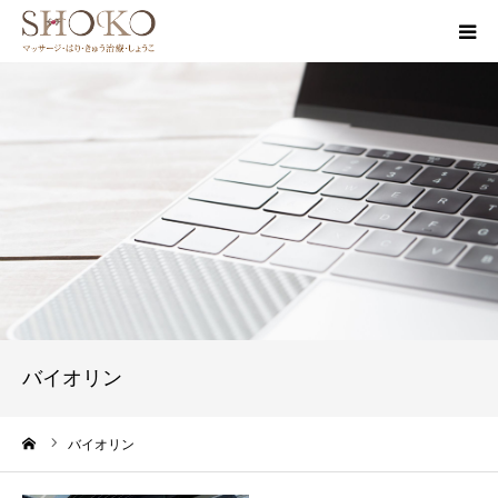
HOME
治療院案内
治療メニュー
ブログ
みなさまの声
バイオリン
お問い合わせ
ーム
バイオリン